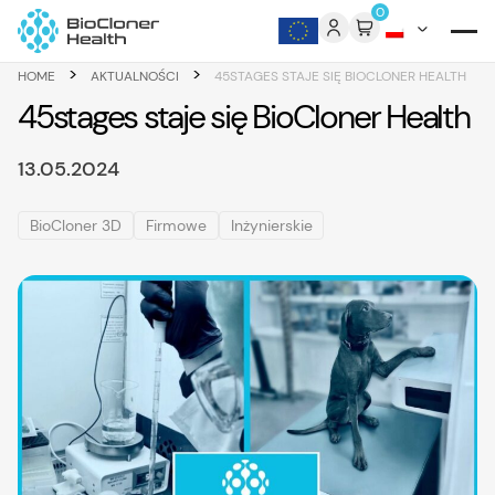
Skip to content
0
>
>
HOME
AKTUALNOŚCI
45STAGES STAJE SIĘ BIOCLONER HEALTH
45stages staje się BioCloner Health
13.05.2024
BioCloner 3D
Firmowe
Inżynierskie