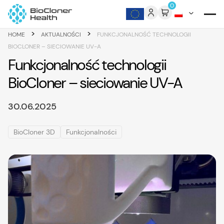
Skip to content
0
>
>
HOME
AKTUALNOŚCI
FUNKCJONALNOŚĆ TECHNOLOGII
BIOCLONER – SIECIOWANIE UV-A
Funkcjonalność technologii
BioCloner – sieciowanie UV-A
30.06.2025
BioCloner 3D
Funkcjonalności