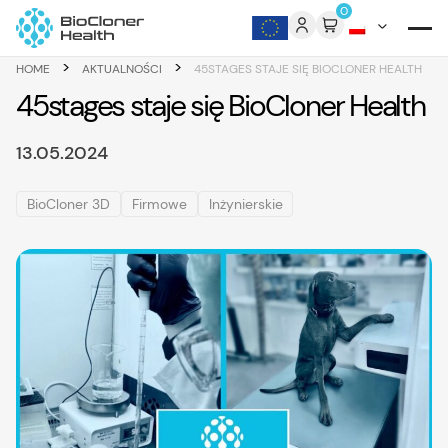
Skip to content
0
>
>
HOME
AKTUALNOŚCI
45STAGES STAJE SIĘ BIOCLONER HEALTH
45stages staje się BioCloner Health
13.05.2024
BioCloner 3D
Firmowe
Inżynierskie