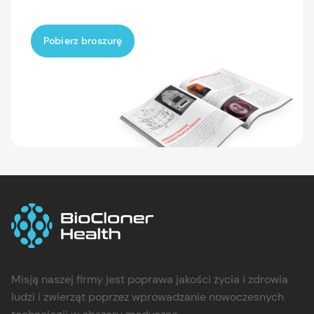
Pobierz broszurę
Misją naszej firmy jest poprawa jakości życia i zdrowia
ludzi i zwierząt poprzez wprowadzanie nowoczesnych