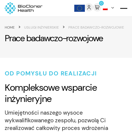
Skip to content
0
>
>
HOME
USŁUGI INŻYNIERSKIE
PRACE BADAWCZO-ROZWOJOWE
Prace badawczo-rozwojowe
OD POMYSŁU DO REALIZACJI
Kompleksowe wsparcie
inżynieryjne
Umiejętności naszego wysoce
wykwalifikowanego zespołu, pozwolą Ci
zrealizować całkowity proces wdrożenia