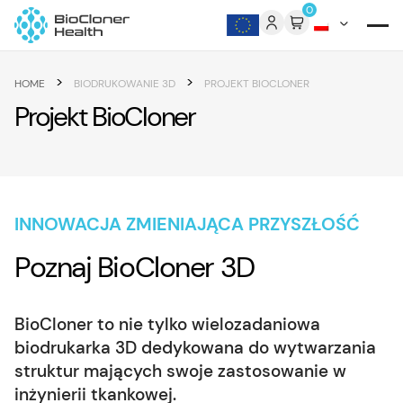
Skip to content
0
>
>
HOME
BIODRUKOWANIE 3D
PROJEKT BIOCLONER
Projekt BioCloner
INNOWACJA ZMIENIAJĄCA PRZYSZŁOŚĆ
Poznaj BioCloner 3D
BioCloner to nie tylko wielozadaniowa
biodrukarka 3D dedykowana do wytwarzania
struktur mających swoje zastosowanie w
inżynierii tkankowej.