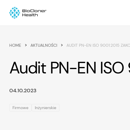
Skip to content
>
>
HOME
AKTUALNOŚCI
AUDIT PN-EN ISO 9001:2015 ZA
Audit PN-EN ISO
04.10.2023
Firmowe
Inżynierskie