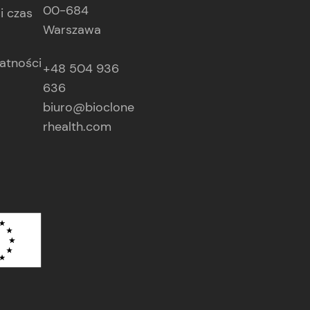
00-684
i czas
Warszawa
atności
+48 504 936
636
biuro@bioclone
rhealth.com