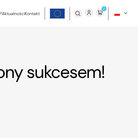
0
P
Aktualności
Kontakt
ony sukcesem!