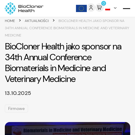
Skip to content
0
>
>
HOME
AKTUALNOŚCI
BIOCLONER HEALTH JAKO SPONSOR NA
34TH ANNUAL CONFERENCE BIOMATERIALS IN MEDICINE AND VETERINARY
MEDICINE
BioCloner Health jako sponsor na
34th Annual Conference
Biomaterials in Medicine and
Veterinary Medicine
13.10.2025
Firmowe