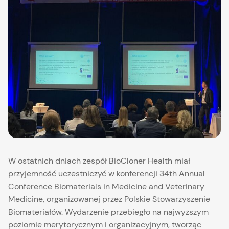
W ostatnich dniach zespół BioCloner Health miał
przyjemność uczestniczyć w konferencji 34th Annual
Conference Biomaterials in Medicine and Veterinary
Medicine, organizowanej przez Polskie Stowarzyszenie
Biomateriałów. Wydarzenie przebiegło na najwyższym
poziomie merytorycznym i organizacyjnym, tworząc