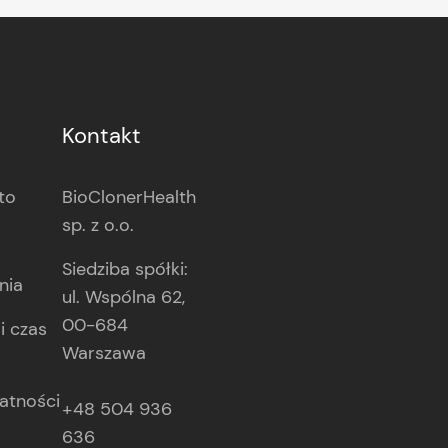
Kontakt
to
BioClonerHealth
sp. z o.o.
Siedziba spółki:
nia
ul. Wspólna 62,
00-684
i czas
Warszawa
atności
+48 504 936
636