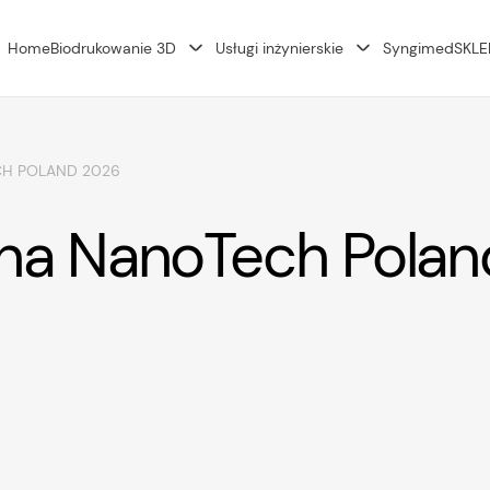
Home
Biodrukowanie 3D
Usługi inżynierskie
Syngimed
SKLE
CH POLAND 2026
 na NanoTech Pola