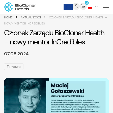
Skip to content
0
>
>
HOME
AKTUALNOŚCI
CZŁONEK ZARZĄDU BIOCLONER HEALTH –
NOWY MENTOR INCREDIBLES
Członek Zarządu BioCloner Health
– nowy mentor InCredibles
07.08.2024
Firmowe