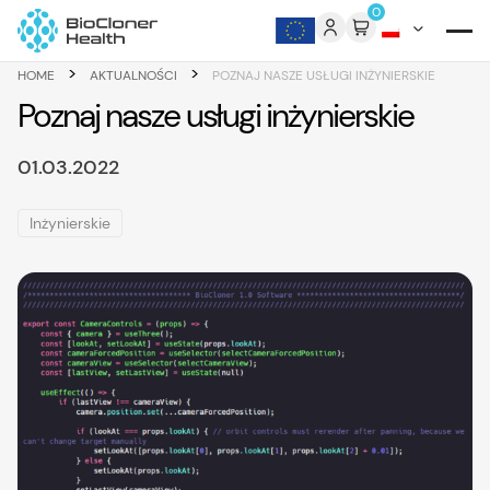
Skip to content
0
>
>
HOME
AKTUALNOŚCI
POZNAJ NASZE USŁUGI INŻYNIERSKIE
Poznaj nasze usługi inżynierskie
01.03.2022
Inżynierskie