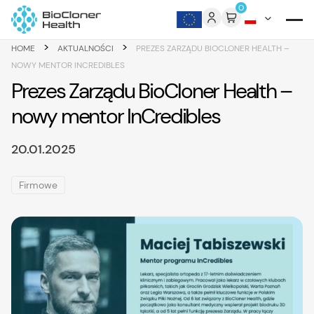
Skip to content
0
>
>
HOME
AKTUALNOŚCI
PREZES ZARZĄDU BIOCLONER HEALTH –
NOWY MENTOR INCREDIBLES
Prezes Zarządu BioCloner Health –
nowy mentor InCredibles
20.01.2025
Firmowe