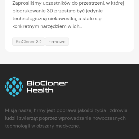
Zaprosiliśmy uczestników do przestrzeni, w której
biodrukowanie 3D przestało być jedynie
technologiczną ciekawostką, a stało się
konkretnym narzędziem w ich...
BioCloner 3D
Firmowe
Misją naszej firmy jest poprawa jakości życia i zdrowia
ludzi i zwierząt poprzez wprowadzanie nowoczesnych
technologii w obszary medyczne.