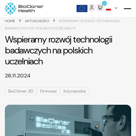
Skip to content
0
>
>
HOME
AKTUALNOŚCI
WSPIERAMY ROZWÓJ TECHNOLOGII
BADAWCZYCH NA POLSKICH UCZELNIACH
Wspieramy rozwój technologii
badawczych na polskich
uczelniach
26.11.2024
BioCloner 3D
Firmowe
Inżynierskie