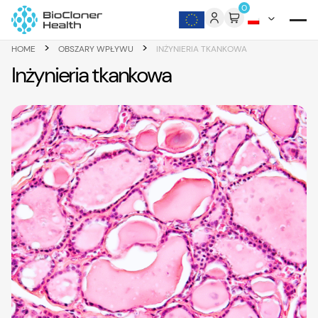
Skip to content
0
>
>
HOME
OBSZARY WPŁYWU
INŻYNIERIA TKANKOWA
Inżynieria tkankowa