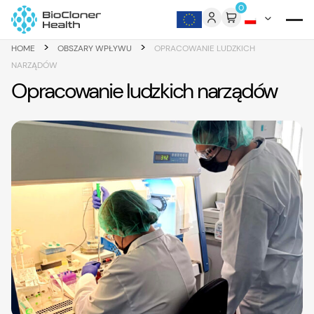
Skip to content
0
>
>
HOME
OBSZARY WPŁYWU
OPRACOWANIE LUDZKICH
NARZĄDÓW
Opracowanie ludzkich narządów