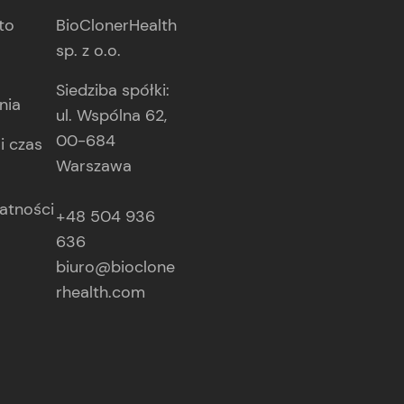
to
BioClonerHealth
sp. z o.o.
Siedziba spółki:
nia
ul. Wspólna 62,
00-684
i czas
Warszawa
atności
+48 504 936
636
biuro@bioclone
rhealth.com