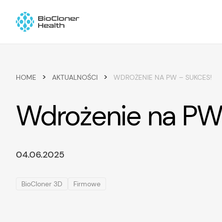
Skip to content
>
>
HOME
AKTUALNOŚCI
WDROŻENIE NA PW – SUKCES!
Wdrożenie na PW
04.06.2025
BioCloner 3D
Firmowe